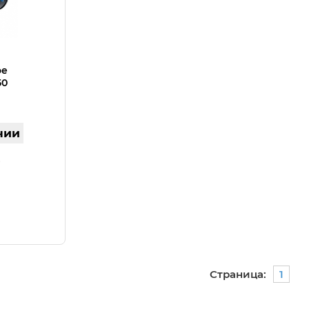
ое
50
чии
Страница:
1