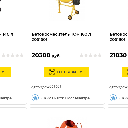
 140 л
Бетоносмеситель TOR 160 л
Бетонос
2061601
2061801
20300
21030
руб.
НУ
В КОРЗИНУ
Артикул: 2061601
Артикул: 
завтра
Самовывоз: Послезавтра
Сам