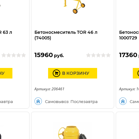
 63 л
Бетоносмеситель TOR 46 л
Бетонос
(74005)
1000729
15960
17360
руб.
НУ
В КОРЗИНУ
Артикул: 206461
Артикул: 
завтра
Самовывоз: Послезавтра
Сам