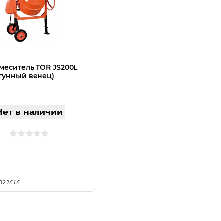
меситель TOR JS200L
угунный венец)
Нет в наличии
1022616