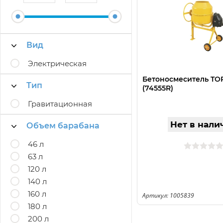
Вид
Электрическая
Бетоносмеситель TOR
Тип
(74555R)
Гравитационная
Нет в нали
Объем барабана
46 л
63 л
120 л
140 л
160 л
Артикул: 1005839
180 л
200 л