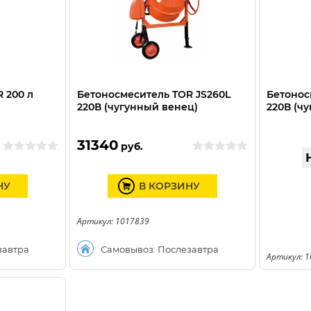
 200 л
Бетоносмеситель TOR JS260L
Бетонос
220В (чугунный венец)
220В (ч
31340
руб.
НУ
В КОРЗИНУ
Артикул: 1017839
завтра
Самовывоз: Послезавтра
Артикул: 