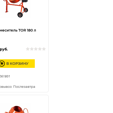
меситель TOR 180 л
руб.
В КОРЗИНУ
2061801
овывоз: Послезавтра