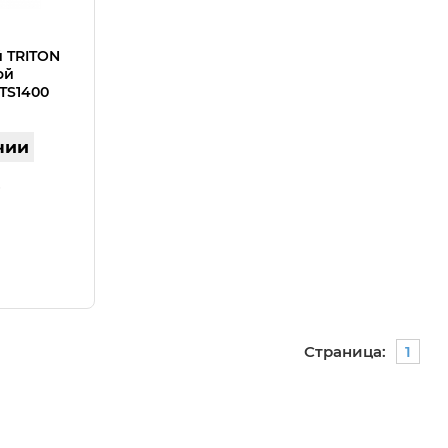
 TRITON
ой
TS1400
чии
Страница:
1