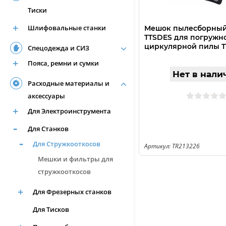
Тиски
Шлифовальные станки
Мешок пылесборный
TTSDES для погружн
циркулярной пилы T
Спецодежда и СИЗ
TR213226
Пояса, ремни и сумки
Нет в нали
Расходные материалы и
аксессуары
Для Электроинструмента
Для Станков
Для Стружкооткосов
Артикул: TR213226
Мешки и фильтры для
стружкооткосов
Для Фрезерных станков
Для Тисков