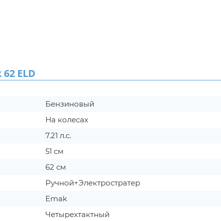
 62 ELD
Бензиновый
На колесах
7.21 л.с.
51 см
62 см
Ручной+Электростратер
Emak
Четырехтактный