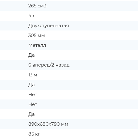
265 см3
4 л
Двухступенчатая
305 мм
Металл
Да
6 вперед/2 назад
13 м
Да
Нет
Нет
Да
890x680x790 мм
85 кг