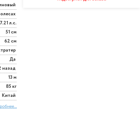
иновый
колесах
7.21 л.с.
51 см
62 см
стратер
Да
2 назад
13 м
85 кг
Китай
робнее...