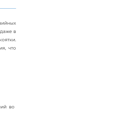
вийных
 даже в
оятки.
я, что
ний во