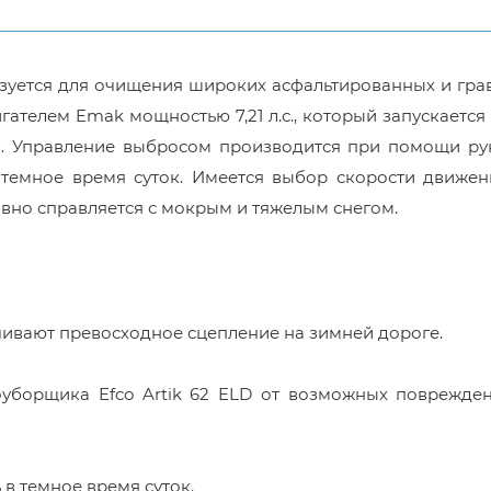
зуется для очищения широких асфальтированных и гра
гателем Emak мощностью 7,21 л.с., который запускается
м. Управление выбросом производится при помощи рук
темное время суток. Имеется выбор скорости движени
вно справляется с мокрым и тяжелым снегом.
ивают превосходное сцепление на зимней дороге.
уборщика Efco Artik 62 ELD от возможных поврежде
в темное время суток.