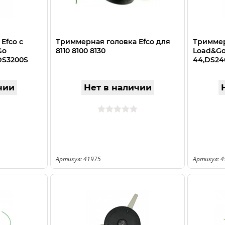
Efco с
Триммерная головка Efco для
Триммер
Go
8110 8100 8130
Load&Go
DS3200S
44,DS24
чии
Нет в наличии
Артикул: 41975
Артикул: 