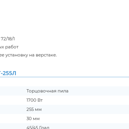
72/18/1
ых работ
е установку на верстаке.
-255Л
Торцовочная пила
1700 Вт
255 мм
30 мм
45/45 Град