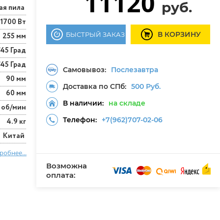
11120
руб.
ая пила
1700 Вт
В КОРЗИНУ
БЫСТРЫЙ ЗАКАЗ
255 мм
/45 Град
/45 Град
Самовывоз:
Послезавтра
90 мм
Доставка по СПб:
500 Руб.
60 мм
В наличии:
на складе
 об/мин
Телефон:
+7(962)707-02-06
4.9 кг
Китай
робнее...
Возможна
оплата: