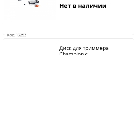
Нет в наличии
Код: 13253
Диск для триммера
Champion с
долотообразными зубцами
26/225/20 (CLS-5800)
Нет в наличии
Код: 19141
Нож для триммера STIHL 4z
230 мм FS-300-450