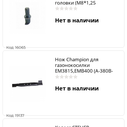
головки (М8*1,25
правая)/(М8*1,25 правая)
Shindaiwa F220
Нет в наличии
Код: 16065
Нож Champion для
газонокосилки
EM3815,EMB400 (A-380B-
9,2x7,6C-75D-2,5/50E-8,1)
Нет в наличии
Код: 19137