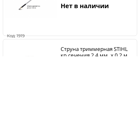
Нет в наличии
Код: 1919
Струна триммерная STIHL
кр.сечения 2,4 мм. х 0,2 м.
(10м)
Нет в наличии
Код: 3455
Шланг STIHL удлин. Rе 98-
162 10м. мет.