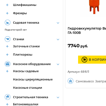
Шлифмашины
Фрезеры
Садовая техника
Гидроаккумулятор В
Подкатегорий нет
ГА-100В
Станки
7740
Заточные станки
руб.
Плиткорезы
В КОРЗИ
Насосное оборудование
Насосы садовые
Артикул: 68/6/5
Насосы циркуляционные
Самовывоз: Завтр
Насосные станции
Строительная техника
Бетономешалки