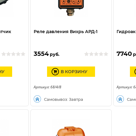
атчик
Реле давления Вихрь АРД-1
Гидроак
3554
7740
руб.
р
НУ
В КОРЗИНУ
Артикул: 68/4/8
Артикул: 6
а
Самовывоз: Завтра
Сам