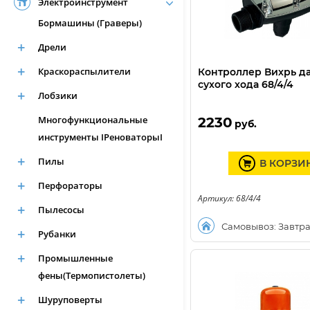
Электроинструмент
Бормашины (Граверы)
Дрели
Краскораспылители
Контроллер Вихрь д
сухого хода 68/4/4
Лобзики
Многофункциональные
2230
руб.
инструменты IРеноваторыI
Пилы
В КОРЗИ
Перфораторы
Артикул: 68/4/4
Пылесосы
Самовывоз: Завтр
Рубанки
Промышленные
фены(Термопистолеты)
Шуруповерты