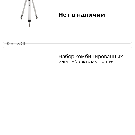
Нет в наличии
Код: 13011
Набор комбинированных
ключей OMBRA 16 шт
OMT16S
Нет в наличии
Код: 13523
Шина DDE для бензопилы
14"/35 см-3/8"-1,3-52z (для