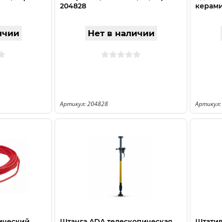
204828
керами
ичии
Нет в наличии
Артикул: 204828
Артикул:
ический
Штанга ADA телескопическая
Штати