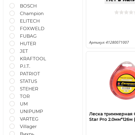
BOSCH
Champion
ELITECH
FOXWELD
FUBAG
Артикул: 41280071007
HUTER
JET
KRAFTOOL
P.I.T.
PATRIOT
STATUS
STEHER
TOR
UM
UNIPUMP
Леска триммерная
VARTEG
Star Pro 2.0мм*126м 
Villager
Вихрь