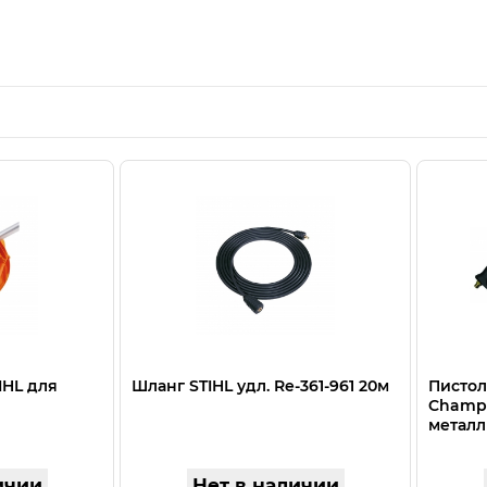
IHL для
Шланг STIHL удл. Rе-361-961 20м
Пистол
Champi
метал
ичии
Нет в наличии