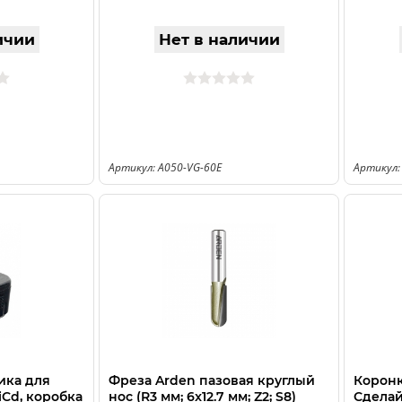
ичии
Нет в наличии
Артикул: A050-VG-60E
Артикул:
ика для
Фреза Arden пазовая круглый
Коронк
NiCd, коробка
нос (R3 мм; 6x12.7 мм; Z2; S8)
Сделай