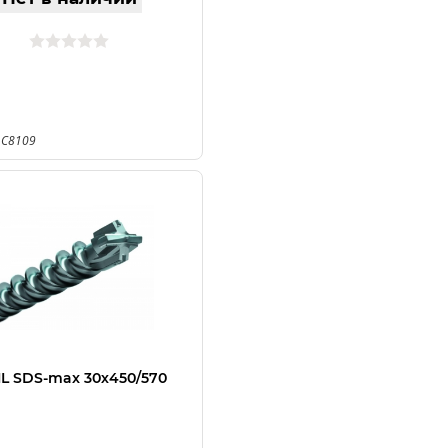
 C8109
IL SDS-max 30х450/570