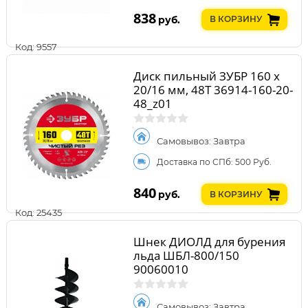
838
руб.
В КОРЗИНУ
Код: 9557
Диск пильный ЗУБР 160 x
20/16 мм, 48Т 36914-160-20-
48_z01
Самовывоз: Завтра
Доставка по СПб: 500 Руб.
840
руб.
В КОРЗИНУ
Код: 25435
Шнек ДИОЛД для бурения
льда ШБЛ-800/150
90060010
Самовывоз: Завтра