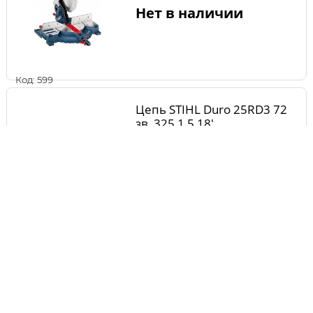
Нет в наличии
Код: 599
Цепь STIHL Duro 25RD3 72
зв ,325 1,5 18'
Нет в наличии
Код: 2135
Шина STIHL Duromatic E
Duromatic 25" (63см)
3/8'/.404' 1,6 84/77зв