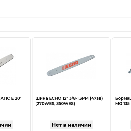
TIC E 20'
Шина ECHO 12" 3/8-1,3РМ (47зв)
Бормаш
(270WES, 350WES)
MG 135
ичии
Нет в наличии