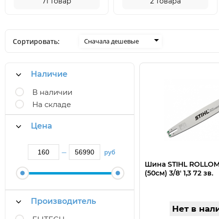
71
товар
2
товара
Сортировать:
Сначала дешевые
Наличие
В наличии
На складе
Цена
руб
—
Шина STIHL ROLLOMA
(50см) 3/8' 1,3 72 зв.
Производитель
Нет в нал