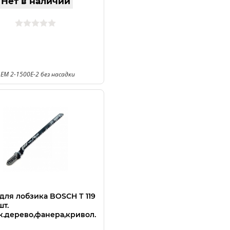
Нет в наличии
 EM 2-1500E-2 без насадки
для лобзика BOSCH Т 119
шт.
гк.дерево,фанера,кривол.
)