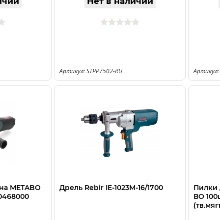
ичии
Нет в наличии
Артикул: STPP7502-RU
Артикул:
на METABO
Дрель Rebir IE-1023M-16/1700
Пилки 
00468000
ВO 100
(тв.мя
пропил