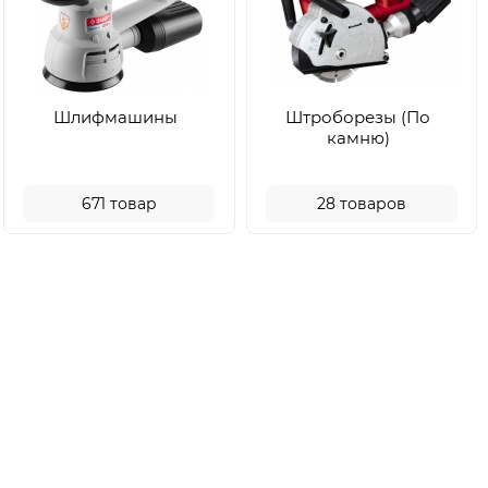
Шлифмашины
Штроборезы (По
камню)
671
товар
28
товаров