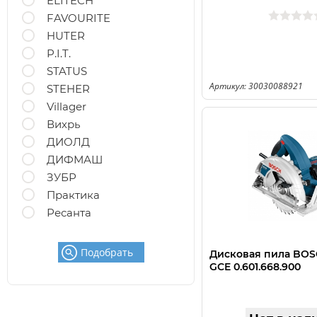
ELITECH
FAVOURITE
HUTER
P.I.T.
STATUS
Артикул: 30030088921
STEHER
Villager
Вихрь
ДИОЛД
ДИФМАШ
ЗУБР
Практика
Ресанта
Подобрать
Дисковая пила BOS
GCE 0.601.668.900