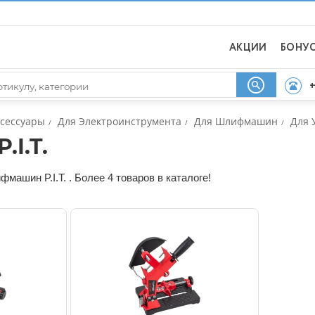
АКЦИИ
БОНУ
+
ксессуары
Для Электроинструмента
Для Шлифмашин
Для 
/
/
/
I.T.
машин P.I.T. . Более 4 товаров в каталоге!