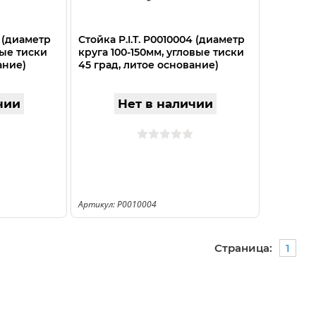
3 (диаметр
Стойка P.I.T. P0010004 (диаметр
вые тиски
круга 100-150мм, угловые тиски
ание)
45 град, литое основание)
чии
Нет в наличии
Артикул: P0010004
Страница:
1