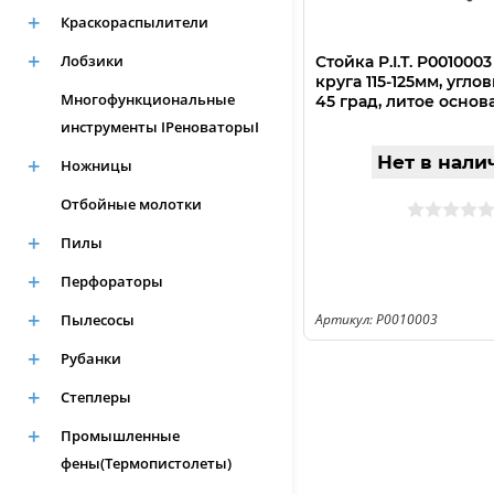
Краскораспылители
Лобзики
Стойка P.I.T. P001000
круга 115-125мм, угло
Многофункциональные
45 град, литое основ
инструменты IРеноваторыI
Нет в нали
Ножницы
Отбойные молотки
Пилы
Перфораторы
Пылесосы
Артикул: P0010003
Рубанки
Степлеры
Промышленные
фены(Термопистолеты)