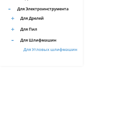
Для Электроинструмента
Для Дрелей
Для Пил
Для Шлифмашин
Для Угловых шлифмашин