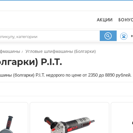
АКЦИИ
БОНУ
+
фмашины
Угловые шлифмашины (Болгарки)
/
арки) P.I.T.
ны (болгарки) P.I.T. недорого по цене от 2350 до 8890 рублей.