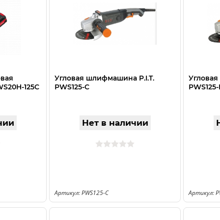
овая
Угловая шлифмашина P.I.T.
Угловая
WS20H-125C
РWS125-C
РWS125-
чии
Нет в наличии
Артикул: РWS125-C
Артикул: 