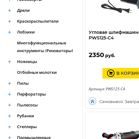
Дрели
Краскораспылители
Лобзики
Угловая шлифмашина 
PWS125-C4
Многофункциональные
инструменты IРеноваторыI
2350
руб.
Ножницы
Отбойные молотки
В КОРЗИ
Пилы
Артикул: PWS125-C4
Перфораторы
Самовывоз: Завтр
Пылесосы
Рубанки
Степлеры
Промышленные