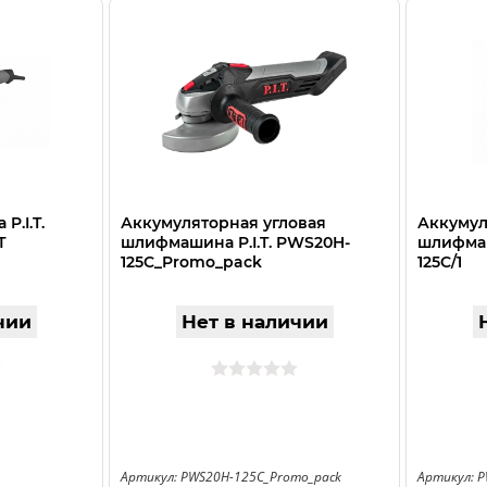
P.I.T.
Аккумуляторная угловая
Аккумул
Т
шлифмашина P.I.T. PWS20H-
шлифмаш
125C_Promo_pack
125C/1
чии
Нет в наличии
Артикул: PWS20H-125C_Promo_pack
Артикул: 