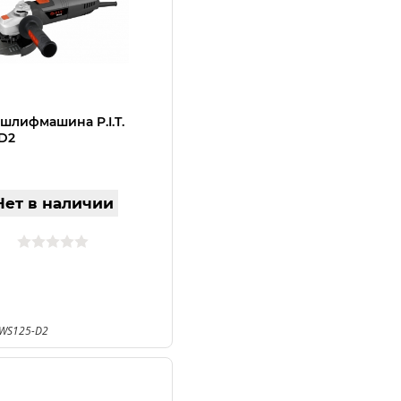
 шлифмашина P.I.T.
D2
Нет в наличии
PWS125-D2