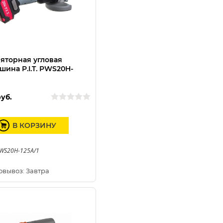
яторная угловая
ина P.I.T. PWS20H-
уб.
В КОРЗИНУ
PWS20H-125A/1
овывоз: Завтра