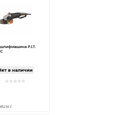
 шлифмашина P.I.T.
-C
Нет в наличии
РWS230-C