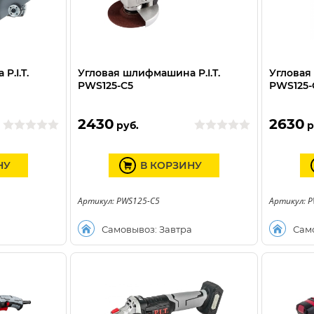
P.I.T.
Угловая шлифмашина P.I.T.
Угловая
PWS125-C5
РWS125-
2430
2630
руб.
р
НУ
В КОРЗИНУ
Артикул: PWS125-C5
Артикул: 
а
Самовывоз: Завтра
Сам