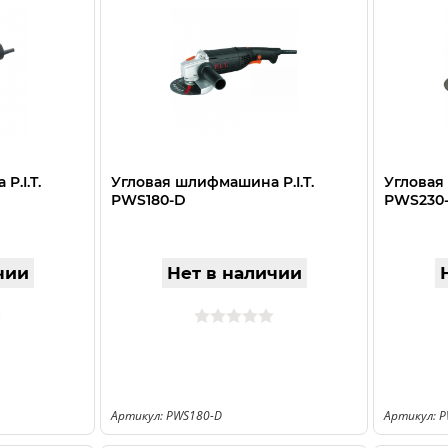
P.I.T.
Угловая шлифмашина P.I.T.
Угловая
РWS180-D
РWS230
чии
Нет в наличии
Артикул: РWS180-D
Артикул: 