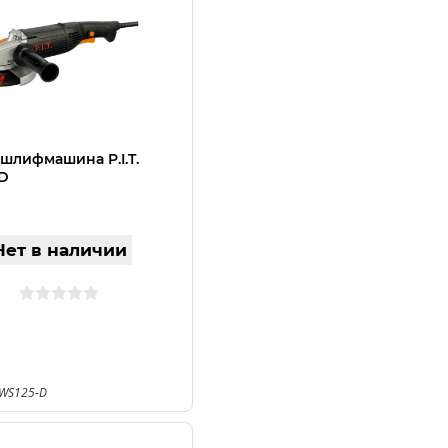
 шлифмашина P.I.T.
D
Нет в наличии
РWS125-D