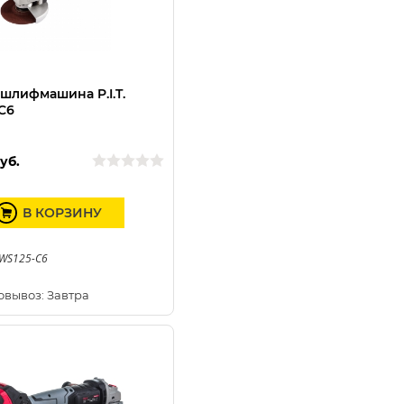
 шлифмашина P.I.T.
C6
уб.
В КОРЗИНУ
PWS125-C6
овывоз: Завтра