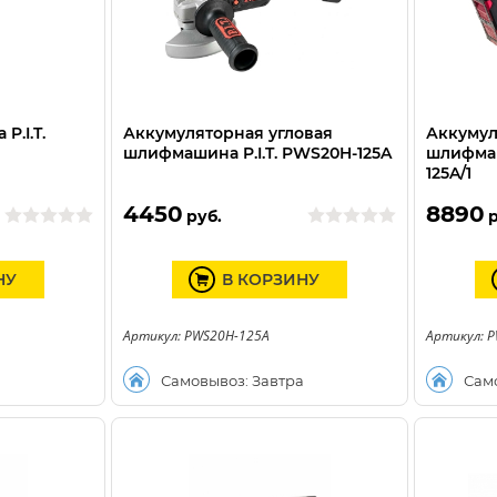
P.I.T.
Аккумуляторная угловая
Аккумул
шлифмашина P.I.T. PWS20H-125A
шлифмаш
125A/1
4450
8890
руб.
р
НУ
В КОРЗИНУ
Артикул: PWS20H-125A
Артикул: 
а
Самовывоз: Завтра
Сам