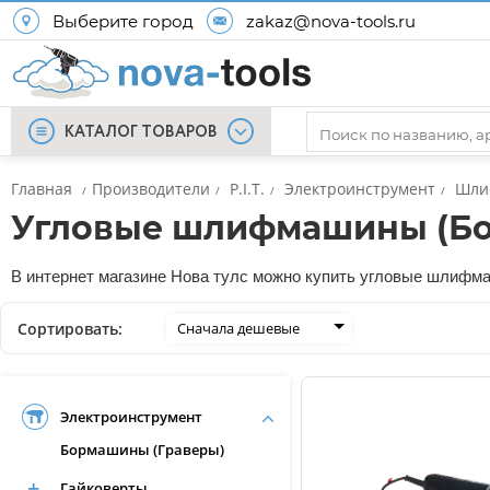
Выберите город
zakaz@nova-tools.ru
КАТАЛОГ ТОВАРОВ
Главная
Производители
P.I.T.
Электроинструмент
Шли
/
/
/
/
Угловые шлифмашины (Болг
В интернет магазине Нова тулс можно купить угловые шлифмаши
Сортировать:
Сначала дешевые
Электроинструмент
Бормашины (Граверы)
Гайковерты