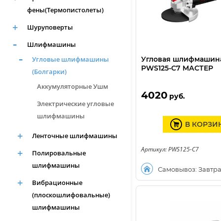
фены(Термопистолеты)
Шуруповерты
Шлифмашины
Угловые шлифмашины
Угловая шлифмашина 
РWS125-C7 МАСТЕР
(Болгарки)
Аккумуляторные Ушм
4020
руб.
Электрические угловые
шлифмашины
В КОРЗИ
Ленточные шлифмашины
Артикул: PWS125-C7
Полировальные
шлифмашины
Самовывоз: Завтр
Вибрационные
(плоскошлифовальные)
шлифмашины